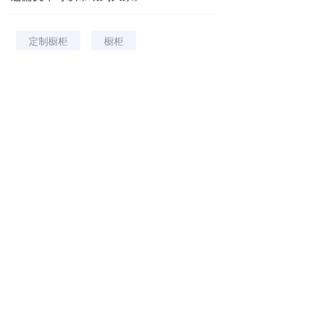
定制橱柜
橱柜
下一篇 :
储物衣柜，装下你的四季狂想
分享到：
长按或扫码识别 分享给好友