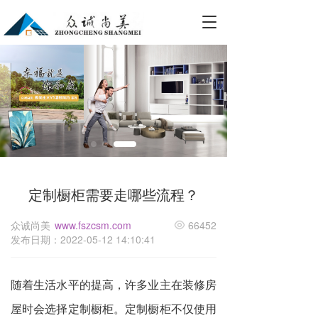
T
o
g
g
l
e
n
a
v
i
g
a
定制橱柜需要走哪些流程？
t
i
o
众诚尚美
www.fszcsm.com
66452
n
发布日期：2022-05-12 14:10:41
随着生活水平的提高，许多业主在装修房
屋时会选择定制橱柜。定制橱柜不仅使用