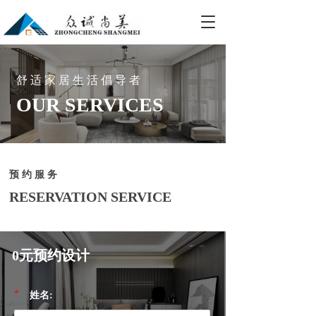
T
o
g
g
l
舒 适 家 居 生 活 倡 导 者
e
OUR SERVICES
n
a
v
i
g
预 约 服 务
a
t
RESERVATION SERVICE
i
o
n
0元预约设计
*
姓名: