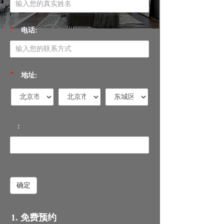
*
电话:
*
地址:
:
确定
1. 免费预约