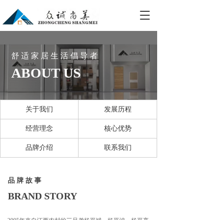
T
o
g
g
l
舒 适 家 居 生 活 倡 导 者
e
ABOUT US
n
a
v
i
关于我们
发展历程
g
a
经营理念
核心优势
t
i
品牌介绍
联系我们
o
n
品 牌 故 事
BRAND STORY