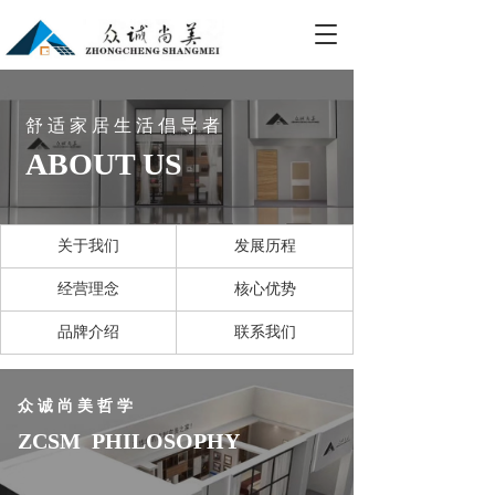
T
o
g
g
l
舒 适 家 居 生 活 倡 导 者
e
ABOUT US
n
a
v
i
关于我们
发展历程
g
a
经营理念
核心优势
t
i
品牌介绍
联系我们
o
n
众 诚 尚 美 哲 学
ZCSM  PHILOSOPHY