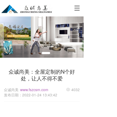
T
o
g
g
l
e
n
a
v
i
g
a
众诚尚美：全屋定制的N个好
t
i
处，让人不得不爱
o
n
众诚尚美
www.fszcsm.com
4032
发布日期：2022-01-24 13:43:42