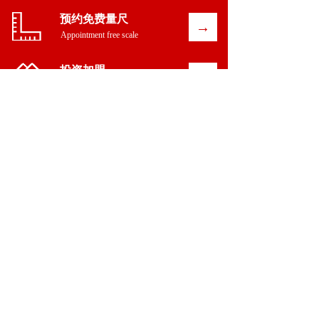
预约免费量尺
→
Appointment free scale  
投资加盟    
→
Investment alliance
服务热线
400-6566-982
周一至周日 8:00-18:30      
办公地址：佛山市高明区高明大道中548号  
Copyright © 2021 众诚尚美公司 版权所有
备案号:粤ICP备2021128582号
友情链接:
橙设欣心家居