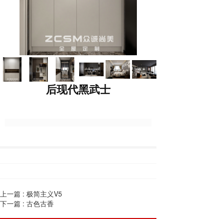
后现代黑武士
上一篇 :
极简主义V5
下一篇 :
古色古香