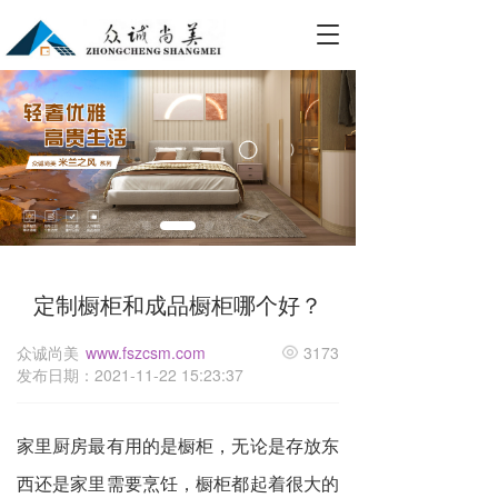
T
o
g
g
l
e
n
a
v
i
g
a
定制橱柜和成品橱柜哪个好？
t
i
o
众诚尚美
www.fszcsm.com
3173
n
发布日期：2021-11-22 15:23:37
家里厨房最有用的是橱柜，无论是存放东
西还是家里需要烹饪，橱柜都起着很大的