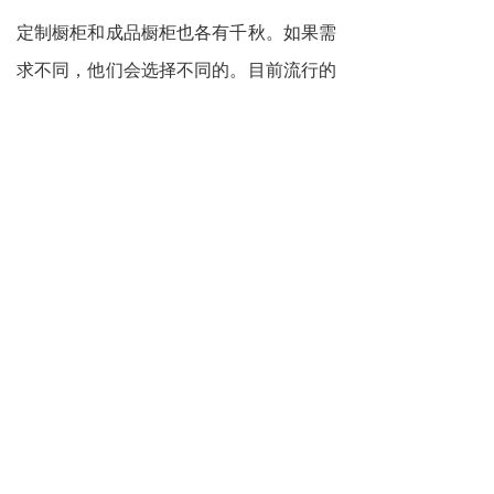
定制橱柜和成品橱柜也各有千秋。如果需
求不同，他们会选择不同的。目前流行的
定制橱柜被很多用户接受和选择也不是没
有道理，因为人们的生活质量提高了，生
活中很多细节的要求也在提高。虽然定制
橱柜的价格比成品橱柜贵，但在使用过程
中满足生活需求是很多用户接受的，根据
橱柜品牌的选择也有关系。如果您有全屋
定制的需求，可以咨询我们，服务热线：
400-6566-982
。
定制橱柜
全屋定制